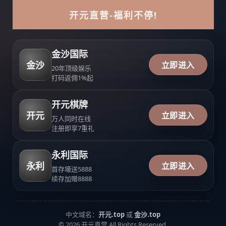
开元直营-福利不停!
金沙国际
金沙
立即进入
20年顶级娱乐
打码返佣1%起
开元棋牌
开元
立即进入
万人同时在线
注册即享7重礼
永利国际
永利
立即进入
首存壕送5888
续存加赠8888
中文域名：
开元.top
或
金沙.top
© 2026 开元直营 All Rights Reserved.